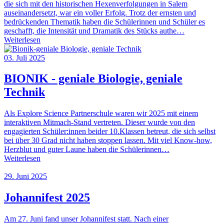
die sich mit den historischen Hexenverfolgungen in Salem
auseinandersetzt, war ein voller Erfolg. Trotz der ernsten und
bedrückenden Thematik haben die Schülerinnen und Schüler es
geschafft, die Intensität und Dramatik des Stücks authe…
Weiterlesen
03. Juli 2025
BIONIK - geniale Biologie, geniale
Technik
Als Explore Science Partnerschule waren wir 2025 mit einem
interaktiven Mitmach-Stand vertreten. Dieser wurde von den
engagierten Schüler:innen beider 10.Klassen betreut, die sich selbst
bei über 30 Grad nicht haben stoppen lassen. Mit viel Know-how,
Herzblut und guter Laune haben die Schülerinnen…
Weiterlesen
29. Juni 2025
Johannifest 2025
Am 27. Juni fand unser Johannifest statt. Nach einer