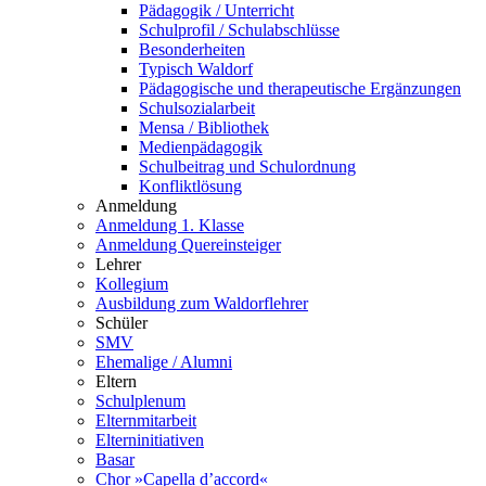
Pädagogik / Unterricht
Schulprofil / Schulabschlüsse
Besonderheiten
Typisch Waldorf
Pädagogische und therapeutische Ergänzungen
Schulsozialarbeit
Mensa / Bibliothek
Medienpädagogik
Schulbeitrag und Schulordnung
Konfliktlösung
Anmeldung
Anmeldung 1. Klasse
Anmeldung Quereinsteiger
Lehrer
Kollegium
Ausbildung zum Waldorflehrer
Schüler
SMV
Ehemalige / Alumni
Eltern
Schulplenum
Elternmitarbeit
Elterninitiativen
Basar
Chor »Capella d’accord«