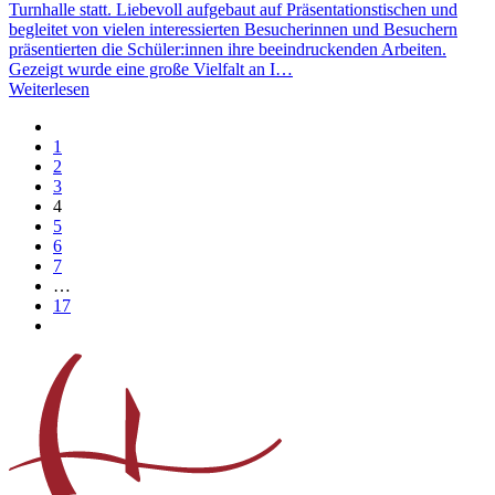
Turnhalle statt. Liebevoll aufgebaut auf Präsentationstischen und
begleitet von vielen interessierten Besucherinnen und Besuchern
präsentierten die Schüler:innen ihre beeindruckenden Arbeiten.
Gezeigt wurde eine große Vielfalt an I…
Weiterlesen
1
2
3
4
5
6
7
…
17