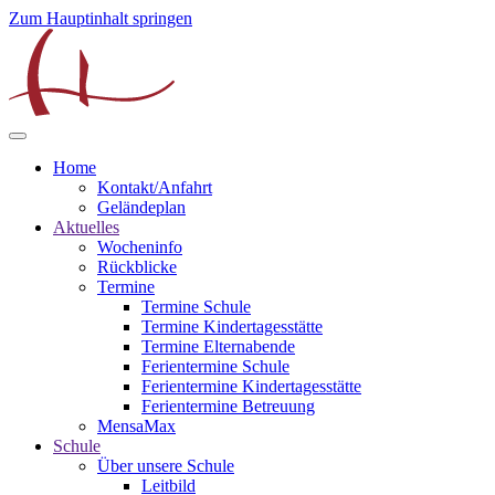
Zum Hauptinhalt springen
Home
Kontakt/Anfahrt
Geländeplan
Aktuelles
Wocheninfo
Rückblicke
Termine
Termine Schule
Termine Kindertagesstätte
Termine Elternabende
Ferientermine Schule
Ferientermine Kindertagesstätte
Ferientermine Betreuung
MensaMax
Schule
Über unsere Schule
Leitbild