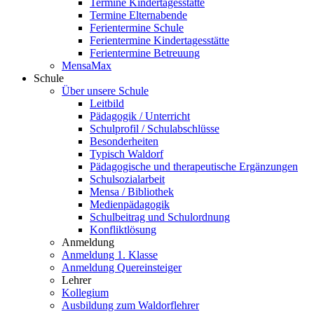
Termine Kindertagesstätte
Termine Elternabende
Ferientermine Schule
Ferientermine Kindertagesstätte
Ferientermine Betreuung
MensaMax
Schule
Über unsere Schule
Leitbild
Pädagogik / Unterricht
Schulprofil / Schulabschlüsse
Besonderheiten
Typisch Waldorf
Pädagogische und therapeutische Ergänzungen
Schulsozialarbeit
Mensa / Bibliothek
Medienpädagogik
Schulbeitrag und Schulordnung
Konfliktlösung
Anmeldung
Anmeldung 1. Klasse
Anmeldung Quereinsteiger
Lehrer
Kollegium
Ausbildung zum Waldorflehrer