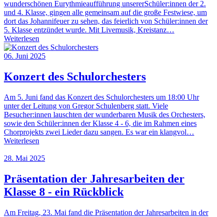
wunderschönen Eurythmieaufführung unsererSchüler:innen der 2.
und 4. Klasse, gingen alle gemeinsam auf die große Festwiese, um
dort das Johannifeuer zu sehen, das feierlich von Schüler:innen der
5. Klasse entzündet wurde. Mit Livemusik, Kreistanz…
Weiterlesen
06. Juni 2025
Konzert des Schulorchesters
Am 5. Juni fand das Konzert des Schulorchesters um 18:00 Uhr
unter der Leitung von Gregor Schulenberg statt. Viele
Besucher:innen lauschten der wunderbaren Musik des Orchesters,
sowie den Schüler:innen der Klasse 4 - 6, die im Rahmen eines
Chorprojekts zwei Lieder dazu sangen. Es war ein klangvol…
Weiterlesen
28. Mai 2025
Präsentation der Jahresarbeiten der
Klasse 8 - ein Rückblick
Am Freitag, 23. Mai fand die Präsentation der Jahresarbeiten in der