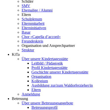
Schüler
SMV
Ehemalige / Alumni
Eltern
Schulplenum
Elternmitarbeit
Elterninitiativen
Basar
Chor »Capella d’accord«
Freundeskreis
Organisation und Ansprechpartner
Struktur
KiTa
Über unsere Kindertagesstätte
Leitbild / Pädagogik
Profil Kindertagesstätte
Geschichte unserer Kindertagesstätte
Organisation
Kollegium
Ausbildung zur/zum Waldorferzieher/in
Eltern
Anmeldung
Betreuung
Über unsere Betreuungsangebote
Betreuungsprofil