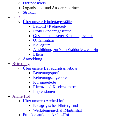
Freundeskreis
Organisation und Ansprechpartner
Struktur
KiTa
Über unsere Kindertagesstätte
Leitbild / Pädagogik
Profil Kindertagesstätte
Geschichte unserer Kindertagesstätte
Organisation
Kollegium
Ausbildung zur/zum Waldorferzieher/in
Eltern
Anmeldung
Betreuung
Über unsere Betreuungsangebote
Betreuungsprofil
Betreuungsangebote
Kursangebote
Eltern- und Kinderstimmen
Impressionen
Arche-Hof
Über unseren Arche-Hof
Pädagogischer Hintergrund
Werkgemeinschaft Martinshof
Projekte auf dem Arche-Hof