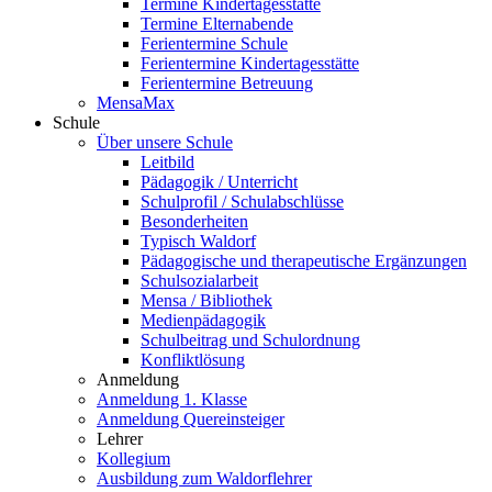
Termine Kindertagesstätte
Termine Elternabende
Ferientermine Schule
Ferientermine Kindertagesstätte
Ferientermine Betreuung
MensaMax
Schule
Über unsere Schule
Leitbild
Pädagogik / Unterricht
Schulprofil / Schulabschlüsse
Besonderheiten
Typisch Waldorf
Pädagogische und therapeutische Ergänzungen
Schulsozialarbeit
Mensa / Bibliothek
Medienpädagogik
Schulbeitrag und Schulordnung
Konfliktlösung
Anmeldung
Anmeldung 1. Klasse
Anmeldung Quereinsteiger
Lehrer
Kollegium
Ausbildung zum Waldorflehrer