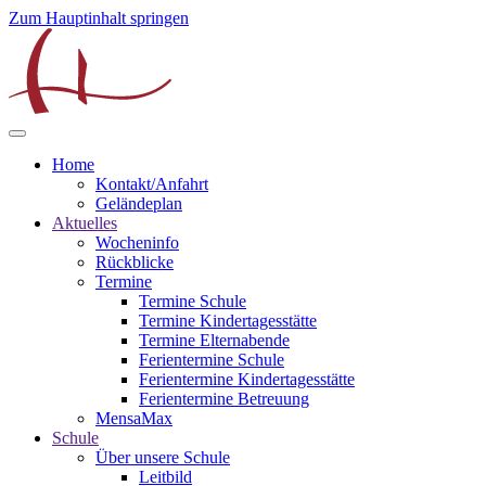
Zum Hauptinhalt springen
Home
Kontakt/Anfahrt
Geländeplan
Aktuelles
Wocheninfo
Rückblicke
Termine
Termine Schule
Termine Kindertagesstätte
Termine Elternabende
Ferientermine Schule
Ferientermine Kindertagesstätte
Ferientermine Betreuung
MensaMax
Schule
Über unsere Schule
Leitbild