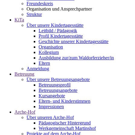
Freundeskreis
Organisation und Ansprechpartner
Struktur
KiTa
Über unsere Kindertagesstätte
Leitbild / Pädagogik
Profil Kindertagesstätte
Geschichte unserer Kindertagesstätte
Organisation
Kollegium
Ausbildung zur/zum Waldorferzieher/in
Eltern
Anmeldung
Betreuung
Über unsere Betreuungsangebote
Betreuungsprofil
Betreuungsangebote
Kursangebote
Eltern- und Kinderstimmen
Impressionen
Arche-Hof
Über unseren Arche-Hof
Pädagogischer Hintergrund
Werkgemeinschaft Martinshof
Projekte auf dem Arche-Hof