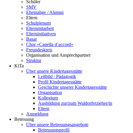
Schüler
SMV
Ehemalige / Alumni
Eltern
Schulplenum
Elternmitarbeit
Elterninitiativen
Basar
Chor »Capella d’accord«
Freundeskreis
Organisation und Ansprechpartner
Struktur
KiTa
Über unsere Kindertagesstätte
Leitbild / Pädagogik
Profil Kindertagesstätte
Geschichte unserer Kindertagesstätte
Organisation
Kollegium
Ausbildung zur/zum Waldorferzieher/in
Eltern
Anmeldung
Betreuung
Über unsere Betreuungsangebote
Betreuungsprofil