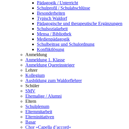
Pädagogik / Unterricht
Schulprofil / Schulabschlüsse
Besonderheiten
Typisch Waldorf
Pädagogische und therapeutische Ergänzungen
Schulsozialarbeit
Mensa / Bibliothek
Medienpädagogik
Schulbeitrag und Schulordnung
Konfliktlösung
Anmeldung
Anmeldung 1. Klasse
Anmeldung Quereinsteiger
Lehrer
Kollegium
Ausbildung zum Waldorflehrer
Schüler
SMV
Ehemalige / Alumni
Eltern
Schulplenum
Elternmitarbeit
Elterninitiativen
Basar
Chor »Capella d’accord«