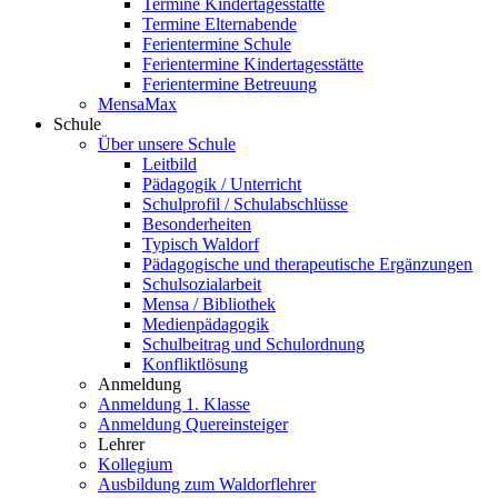
Termine Kindertagesstätte
Termine Elternabende
Ferientermine Schule
Ferientermine Kindertagesstätte
Ferientermine Betreuung
MensaMax
Schule
Über unsere Schule
Leitbild
Pädagogik / Unterricht
Schulprofil / Schulabschlüsse
Besonderheiten
Typisch Waldorf
Pädagogische und therapeutische Ergänzungen
Schulsozialarbeit
Mensa / Bibliothek
Medienpädagogik
Schulbeitrag und Schulordnung
Konfliktlösung
Anmeldung
Anmeldung 1. Klasse
Anmeldung Quereinsteiger
Lehrer
Kollegium
Ausbildung zum Waldorflehrer