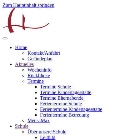
Zum Hauptinhalt springen
Home
Kontakt/Anfahrt
Geländeplan
Aktuelles
Wocheninfo
Rückblicke
Termine
Termine Schule
Termine Kindertagesstätte
Termine Elternabende
Ferientermine Schule
Ferientermine Kindertagesstätte
Ferientermine Betreuung
MensaMax
Schule
Über unsere Schule
Leitbild