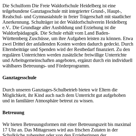
Die Schulform Die Freie Waldorfschule Heidelberg ist eine
teilgebundene Ganztagsschule mit integrierter Grund-, Haupt-,
Realschul- und Gymnasialstufe in freier ­Trägerschaft mit staatlicher
Anerkennung. Schulträger ist der Waldorfschulverein Heidelberg
e.V.. Die Grundlage aller Ausbildung und Erziehung ist die
Waldorfpädagogik. Die Schule erhält vom Land Baden-
Württemberg Zuschüsse, um ihre ­Aufgaben leisten zu können. Etwa
zwei Drittel der anfallenden Kosten werden dadurch gedeckt. Durch
Elternbeiträge und Spenden wird der Restbedarf finan­ziert. Zu den
regulären Unterrichten werden zusätzliche freiwillige Unterrichte
und Arbeitsgemeinschaften angeboten, ergänzt durch ein individuell
wählbares Betreuungs- und Förderprogramm.
Ganztagesschule
Durch unseren Ganztages-Schulbetrieb bieten wir Eltern die
Möglichkeit, ihr Kind auch nach dem Unterricht gut aufgehoben
und in familiärer Atmosphäre betreut zu wissen.
Betreuung
Wir bieten Betreuungsformen mit einer Betreuungszeit bis maximal
17 Uhr an. Das Mittagessen wird aus frischen ­Zutaten in der
Schulküche zubereitet oder von den Erzieherinnen der