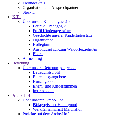
Freundeskreis
Organisation und Ansprechpartner
Struktur
KiTa
Über unsere Kindertagesstätte
Leitbild / Pädagogik
Profil Kindertagesstätte
Geschichte unserer Kindertagesstätte
Organisation
Kollegium
Ausbildung zur/zum Waldorferzieher/in
Eltern
Anmeldung
Betreuung
Über unsere Betreuungsangebote
Betreuungsprofil
Betreuungsangebote
Kursangebote
Eltern- und Kinderstimmen
Impressionen
Arche-Hof
Über unseren Arche-Hof
Pädagogischer Hintergrund
Werkgemeinschaft Martinshof
Projekte auf dem Arche-Hof