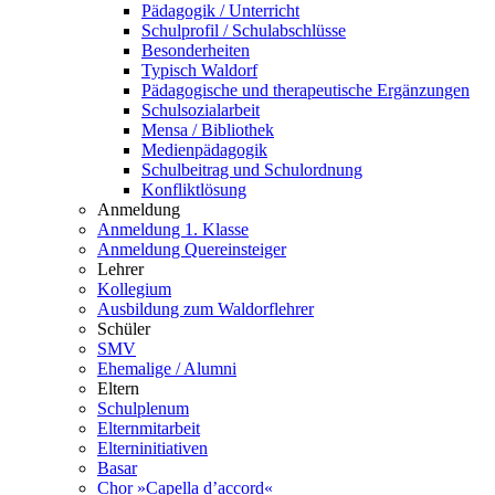
Pädagogik / Unterricht
Schulprofil / Schulabschlüsse
Besonderheiten
Typisch Waldorf
Pädagogische und therapeutische Ergänzungen
Schulsozialarbeit
Mensa / Bibliothek
Medienpädagogik
Schulbeitrag und Schulordnung
Konfliktlösung
Anmeldung
Anmeldung 1. Klasse
Anmeldung Quereinsteiger
Lehrer
Kollegium
Ausbildung zum Waldorflehrer
Schüler
SMV
Ehemalige / Alumni
Eltern
Schulplenum
Elternmitarbeit
Elterninitiativen
Basar
Chor »Capella d’accord«