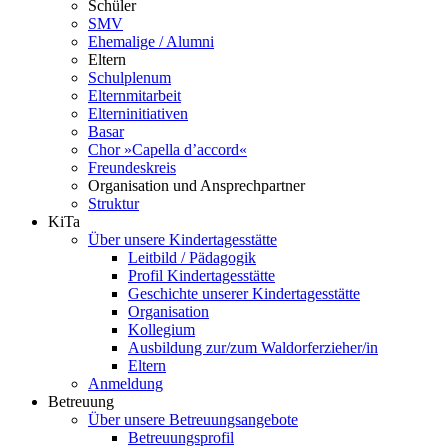
Schüler
SMV
Ehemalige / Alumni
Eltern
Schulplenum
Elternmitarbeit
Elterninitiativen
Basar
Chor »Capella d’accord«
Freundeskreis
Organisation und Ansprechpartner
Struktur
KiTa
Über unsere Kindertagesstätte
Leitbild / Pädagogik
Profil Kindertagesstätte
Geschichte unserer Kindertagesstätte
Organisation
Kollegium
Ausbildung zur/zum Waldorferzieher/in
Eltern
Anmeldung
Betreuung
Über unsere Betreuungsangebote
Betreuungsprofil