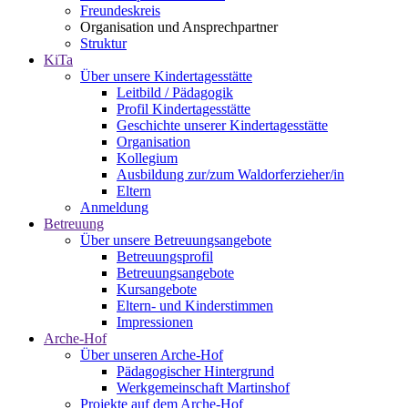
Freundeskreis
Organisation und Ansprechpartner
Struktur
KiTa
Über unsere Kindertagesstätte
Leitbild / Pädagogik
Profil Kindertagesstätte
Geschichte unserer Kindertagesstätte
Organisation
Kollegium
Ausbildung zur/zum Waldorferzieher/in
Eltern
Anmeldung
Betreuung
Über unsere Betreuungsangebote
Betreuungsprofil
Betreuungsangebote
Kursangebote
Eltern- und Kinderstimmen
Impressionen
Arche-Hof
Über unseren Arche-Hof
Pädagogischer Hintergrund
Werkgemeinschaft Martinshof
Projekte auf dem Arche-Hof