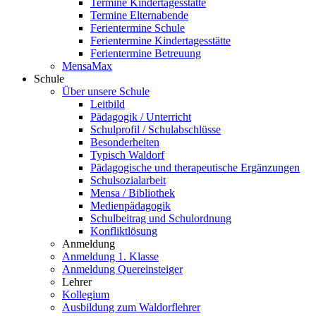
Termine Kindertagesstätte
Termine Elternabende
Ferientermine Schule
Ferientermine Kindertagesstätte
Ferientermine Betreuung
MensaMax
Schule
Über unsere Schule
Leitbild
Pädagogik / Unterricht
Schulprofil / Schulabschlüsse
Besonderheiten
Typisch Waldorf
Pädagogische und therapeutische Ergänzungen
Schulsozialarbeit
Mensa / Bibliothek
Medienpädagogik
Schulbeitrag und Schulordnung
Konfliktlösung
Anmeldung
Anmeldung 1. Klasse
Anmeldung Quereinsteiger
Lehrer
Kollegium
Ausbildung zum Waldorflehrer