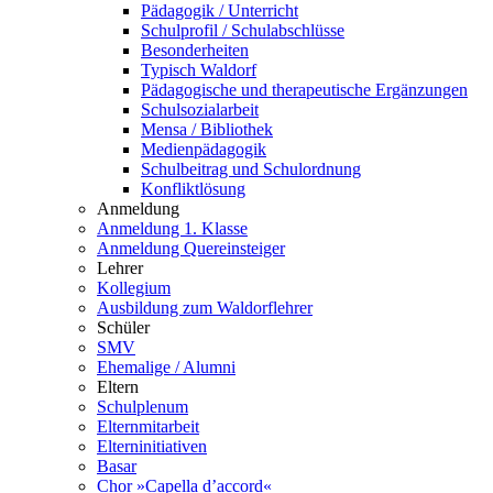
Pädagogik / Unterricht
Schulprofil / Schulabschlüsse
Besonderheiten
Typisch Waldorf
Pädagogische und therapeutische Ergänzungen
Schulsozialarbeit
Mensa / Bibliothek
Medienpädagogik
Schulbeitrag und Schulordnung
Konfliktlösung
Anmeldung
Anmeldung 1. Klasse
Anmeldung Quereinsteiger
Lehrer
Kollegium
Ausbildung zum Waldorflehrer
Schüler
SMV
Ehemalige / Alumni
Eltern
Schulplenum
Elternmitarbeit
Elterninitiativen
Basar
Chor »Capella d’accord«