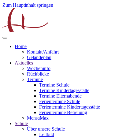
Zum Hauptinhalt springen
Home
Kontakt/Anfahrt
Geländeplan
Aktuelles
Wocheninfo
Rückblicke
Termine
Termine Schule
Termine Kindertagesstätte
Termine Elternabende
Ferientermine Schule
Ferientermine Kindertagesstätte
Ferientermine Betreuung
MensaMax
Schule
Über unsere Schule
Leitbild