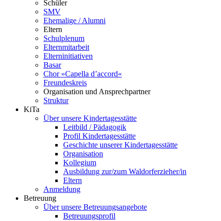
Schüler
SMV
Ehemalige / Alumni
Eltern
Schulplenum
Elternmitarbeit
Elterninitiativen
Basar
Chor »Capella d’accord«
Freundeskreis
Organisation und Ansprechpartner
Struktur
KiTa
Über unsere Kindertagesstätte
Leitbild / Pädagogik
Profil Kindertagesstätte
Geschichte unserer Kindertagesstätte
Organisation
Kollegium
Ausbildung zur/zum Waldorferzieher/in
Eltern
Anmeldung
Betreuung
Über unsere Betreuungsangebote
Betreuungsprofil