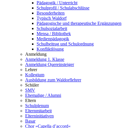
Pädagogik / Unterricht
Schulprofil / Schulabschlüsse
Besonderheiten
Typisch Waldorf
Pädagogische und therapeutische Ergänzungen
Schulsozialarbeit
Mensa / Bibliothek
Medienpädagogik
Schulbeitrag und Schulordnung
Konfliktlösung
Anmeldung
Anmeldung 1. Klasse
Anmeldung Quereinsteiger
Lehrer
Kollegium
Ausbildung zum Waldorflehrer
Schüler
SMV
Ehemalige / Alumni
Eltern
Schulplenum
Elternmitarbeit
Elterninitiativen
Basar
Chor »Capella d’accord«