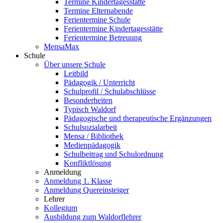
Termine Kindertagesstätte
Termine Elternabende
Ferientermine Schule
Ferientermine Kindertagesstätte
Ferientermine Betreuung
MensaMax
Schule
Über unsere Schule
Leitbild
Pädagogik / Unterricht
Schulprofil / Schulabschlüsse
Besonderheiten
Typisch Waldorf
Pädagogische und therapeutische Ergänzungen
Schulsozialarbeit
Mensa / Bibliothek
Medienpädagogik
Schulbeitrag und Schulordnung
Konfliktlösung
Anmeldung
Anmeldung 1. Klasse
Anmeldung Quereinsteiger
Lehrer
Kollegium
Ausbildung zum Waldorflehrer