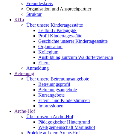
Freundeskreis
Organisation und Ansprechpartner
Struktur
KiTa
Über unsere Kindertagesstätte
Leitbild / Pädagogik
Profil Kindertagesstätte
Geschichte unserer Kindertagesstätte
Organisation
Kollegium
Ausbildung zur/zum Waldorferzieher/in
Eltern
Anmeldung
Betreuung
Über unsere Betreuungsangebote
Betreuungsprofil
Betreuungsangebote
Kursangebote
Eltern- und Kinderstimmen
Impressionen
Arche-Hof
Über unseren Arche-Hof
Pädagogischer Hintergrund
Werkgemeinschaft Martinshof
Projekte auf dem Arche-Hof