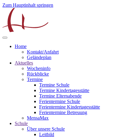
Zum Hauptinhalt springen
Home
Kontakt/Anfahrt
Geländeplan
Aktuelles
Wocheninfo
Rückblicke
Termine
Termine Schule
Termine Kindertagesstätte
Termine Elternabende
Ferientermine Schule
Ferientermine Kindertagesstätte
Ferientermine Betreuung
MensaMax
Schule
Über unsere Schule
Leitbild