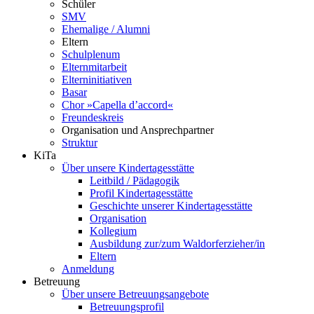
Schüler
SMV
Ehemalige / Alumni
Eltern
Schulplenum
Elternmitarbeit
Elterninitiativen
Basar
Chor »Capella d’accord«
Freundeskreis
Organisation und Ansprechpartner
Struktur
KiTa
Über unsere Kindertagesstätte
Leitbild / Pädagogik
Profil Kindertagesstätte
Geschichte unserer Kindertagesstätte
Organisation
Kollegium
Ausbildung zur/zum Waldorferzieher/in
Eltern
Anmeldung
Betreuung
Über unsere Betreuungsangebote
Betreuungsprofil