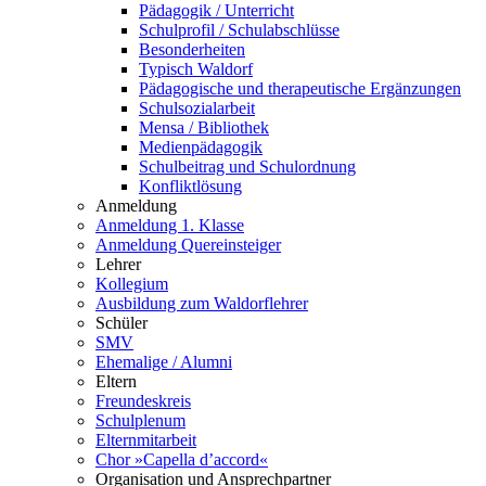
Pädagogik / Unterricht
Schulprofil / Schulabschlüsse
Besonderheiten
Typisch Waldorf
Pädagogische und therapeutische Ergänzungen
Schulsozialarbeit
Mensa / Bibliothek
Medienpädagogik
Schulbeitrag und Schulordnung
Konfliktlösung
Anmeldung
Anmeldung 1. Klasse
Anmeldung Quereinsteiger
Lehrer
Kollegium
Ausbildung zum Waldorflehrer
Schüler
SMV
Ehemalige / Alumni
Eltern
Freundeskreis
Schulplenum
Elternmitarbeit
Chor »Capella d’accord«
Organisation und Ansprechpartner