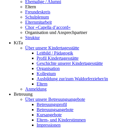
Ehemalige / Alumni
Eltern
Freundeskreis
Schulplenum
Elternmitarbeit
Chor »Capella d’accord«
Organisation und Ansprechpartner
Struktur
KiTa
Über unsere Kindertagesstätte
Leitbild / Pädagogik
Profil Kindertagesstätte
Geschichte unserer Kindertagesstätte
Organisation
Kollegium
Ausbildung zur/zum Waldorferzieher/in
Eltern
Anmeldung
Betreuung
Über unsere Betreuungsangebote
Betreuungsprofil
Betreuungsangebote
Kursangebote
Eltern- und Kinderstimmen
Impressionen