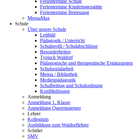
Ferientermine Schule
Ferientermine Kindertagesstätte
Ferientermine Betreuung
MensaMax
Schule
Über unsere Schule
Leitbild
Pädagogik / Unterricht
Schulprofil / Schulabschlüsse
Besonderheiten
Typisch Waldorf
Pädagogische und therapeutische Ergänzungen
Schulsozialarbeit
Mensa / Bibliothek
Medienpädagogik
Schulbeitrag und Schulordnung
Konfliktlösung
Anmeldung
Anmeldung 1. Klasse
Anmeldung Quereinsteiger
Lehrer
Kollegium
Ausbildung zum Waldorflehrer
Schüler
SMV