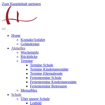
Zum Hauptinhalt springen
Home
Kontakt/Anfahrt
Geländeplan
Aktuelles
Wocheninfo
Rückblicke
Termine
Termine Schule
Termine Kindertagesstätte
Termine Elternabende
Ferientermine Schule
Ferientermine Kindertagesstätte
Ferientermine Betreuung
MensaMax
Schule
Über unsere Schule
Leitbild