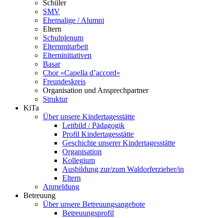
Schüler
SMV
Ehemalige / Alumni
Eltern
Schulplenum
Elternmitarbeit
Elterninitiativen
Basar
Chor »Capella d’accord«
Freundeskreis
Organisation und Ansprechpartner
Struktur
KiTa
Über unsere Kindertagesstätte
Leitbild / Pädagogik
Profil Kindertagesstätte
Geschichte unserer Kindertagesstätte
Organisation
Kollegium
Ausbildung zur/zum Waldorferzieher/in
Eltern
Anmeldung
Betreuung
Über unsere Betreuungsangebote
Betreuungsprofil