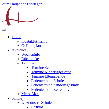
Zum Hauptinhalt springen
Home
Kontakt/Anfahrt
Geländeplan
Aktuelles
Wocheninfo
Rückblicke
Termine
Termine Schule
Termine Kindertagesstätte
Termine Elternabende
Ferientermine Schule
Ferientermine Kindertagesstätte
Ferientermine Betreuung
MensaMax
Schule
Über unsere Schule
Leitbild