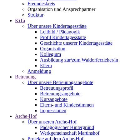
Freundeskreis
Organisation und Ansprechpartner
Struktur
KiTa
Über unsere Kindertagesstätte
Leitbild / Pädagogik
Profil Kindertagesstätte
Geschichte unserer Kindertagesstätte
Organisation
Kollegium
Ausbildung zur/zum Waldorferzieher/in
Eltern
Anmeldung
Betreuung
Über unsere Betreuungsangebote
Betreuungsprofil
Betreuungsangebote
Kursangebote
Eltern- und Kinderstimmen
Impressionen
Arche-Hof
Über unseren Arche-Hof
Pädagogischer Hintergrund
Werkgemeinschaft Martinshof
Projekte auf dem Arche-Hof