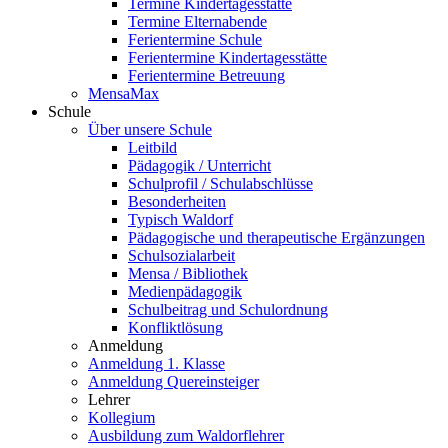
Termine Kindertagesstätte
Termine Elternabende
Ferientermine Schule
Ferientermine Kindertagesstätte
Ferientermine Betreuung
MensaMax
Schule
Über unsere Schule
Leitbild
Pädagogik / Unterricht
Schulprofil / Schulabschlüsse
Besonderheiten
Typisch Waldorf
Pädagogische und therapeutische Ergänzungen
Schulsozialarbeit
Mensa / Bibliothek
Medienpädagogik
Schulbeitrag und Schulordnung
Konfliktlösung
Anmeldung
Anmeldung 1. Klasse
Anmeldung Quereinsteiger
Lehrer
Kollegium
Ausbildung zum Waldorflehrer