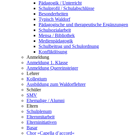
Pädagogik / Unterricht
Schulprofil / Schulabschlüsse
Besonderheiten
Typisch Waldorf
Pädagogische und therapeutische Ergänzungen
Schulsozialarbeit
Mensa / Bibliothek
Medienpädagogik
Schulbeitrag und Schulordnung
Konfliktlösung
Anmeldung
Anmeldung 1. Klasse
Anmeldung Quereinsteiger
Lehrer
Kollegium
Ausbildung zum Waldorflehrer
Schüler
SMV
Ehemalige / Alumni
Eltern
Schulplenum
Elternmitarbeit
Elterninitiativen
Basar
Chor »Capella d’accord«