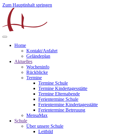
Zum Hauptinhalt springen
Home
Kontakt/Anfahrt
Geländeplan
Aktuelles
Wocheninfo
Rückblicke
Termine
Termine Schule
Termine Kindertagesstätte
Termine Elternabende
Ferientermine Schule
Ferientermine Kindertagesstätte
Ferientermine Betreuung
MensaMax
Schule
Über unsere Schule
Leitbild