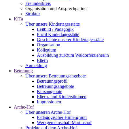
Freundeskreis
Organisation und Ansprechpartner
Struktur
KiTa
Über unsere Kindertagesstätte
Leitbild / Pädagogik
Profil Kindertagesstätte
Geschichte unserer Kindertagesstätte
Organisation
Kollegium
Ausbildung zur/zum Waldorferzieher/in
Eltern
Anmeldung
Betreuung
Über unsere Betreuungsangebote
Betreuungsprofil
Betreuungsangebote
Kursangebote
Eltern- und Kinderstimmen
Impressionen
Arche-Hof
Über unseren Arche-Hof
Pädagogischer Hintergrund
Werkgemeinschaft Martinshof
Projekte auf dem Arche-Hof