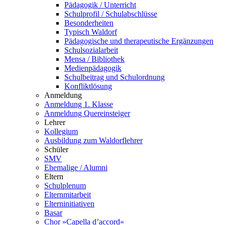
Pädagogik / Unterricht
Schulprofil / Schulabschlüsse
Besonderheiten
Typisch Waldorf
Pädagogische und therapeutische Ergänzungen
Schulsozialarbeit
Mensa / Bibliothek
Medienpädagogik
Schulbeitrag und Schulordnung
Konfliktlösung
Anmeldung
Anmeldung 1. Klasse
Anmeldung Quereinsteiger
Lehrer
Kollegium
Ausbildung zum Waldorflehrer
Schüler
SMV
Ehemalige / Alumni
Eltern
Schulplenum
Elternmitarbeit
Elterninitiativen
Basar
Chor »Capella d’accord«