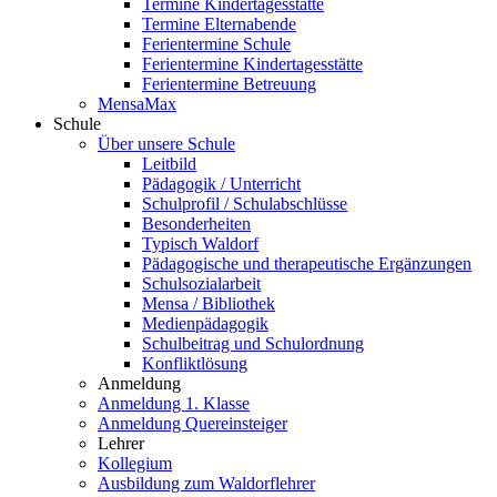
Termine Kindertagesstätte
Termine Elternabende
Ferientermine Schule
Ferientermine Kindertagesstätte
Ferientermine Betreuung
MensaMax
Schule
Über unsere Schule
Leitbild
Pädagogik / Unterricht
Schulprofil / Schulabschlüsse
Besonderheiten
Typisch Waldorf
Pädagogische und therapeutische Ergänzungen
Schulsozialarbeit
Mensa / Bibliothek
Medienpädagogik
Schulbeitrag und Schulordnung
Konfliktlösung
Anmeldung
Anmeldung 1. Klasse
Anmeldung Quereinsteiger
Lehrer
Kollegium
Ausbildung zum Waldorflehrer