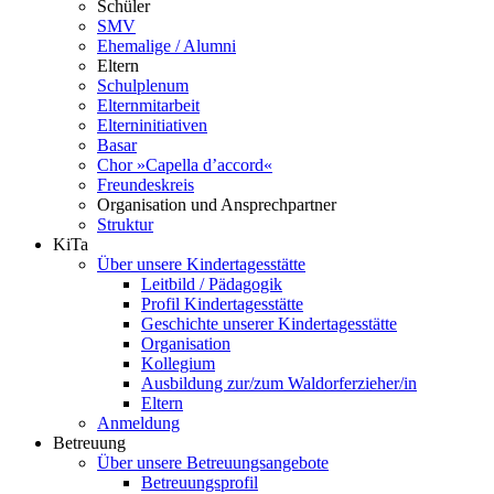
Schüler
SMV
Ehemalige / Alumni
Eltern
Schulplenum
Elternmitarbeit
Elterninitiativen
Basar
Chor »Capella d’accord«
Freundeskreis
Organisation und Ansprechpartner
Struktur
KiTa
Über unsere Kindertagesstätte
Leitbild / Pädagogik
Profil Kindertagesstätte
Geschichte unserer Kindertagesstätte
Organisation
Kollegium
Ausbildung zur/zum Waldorferzieher/in
Eltern
Anmeldung
Betreuung
Über unsere Betreuungsangebote
Betreuungsprofil