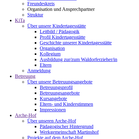
Freundeskreis
Organisation und Ansprechpartner
Struktur
KiTa
Über unsere Kindertagesstätte
Leitbild / Pädagogik
Profil Kindertagesstätte
Geschichte unserer Kindertagesstätte
Organisation
Kollegium
Ausbildung zur/zum Waldorferzieher/in
Eltern
Anmeldung
Betreuung
Über unsere Betreuungsangebote
Betreuungsprofil
Betreuungsangebote
Kursangebote
Eltern- und Kinderstimmen
Impressionen
Arche-Hof
Über unseren Arche-Hof
Pädagogischer Hintergrund
Werkgemeinschaft Martinshof
Projekte auf dem Arche-Hof