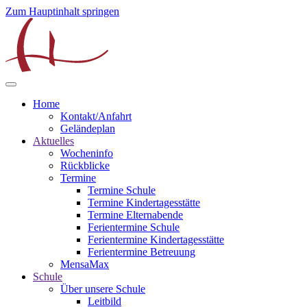
Zum Hauptinhalt springen
Home
Kontakt/Anfahrt
Geländeplan
Aktuelles
Wocheninfo
Rückblicke
Termine
Termine Schule
Termine Kindertagesstätte
Termine Elternabende
Ferientermine Schule
Ferientermine Kindertagesstätte
Ferientermine Betreuung
MensaMax
Schule
Über unsere Schule
Leitbild