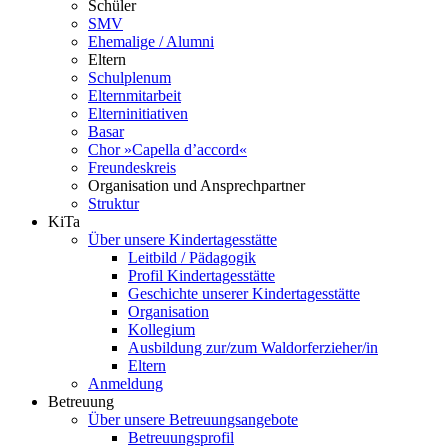
Schüler
SMV
Ehemalige / Alumni
Eltern
Schulplenum
Elternmitarbeit
Elterninitiativen
Basar
Chor »Capella d’accord«
Freundeskreis
Organisation und Ansprechpartner
Struktur
KiTa
Über unsere Kindertagesstätte
Leitbild / Pädagogik
Profil Kindertagesstätte
Geschichte unserer Kindertagesstätte
Organisation
Kollegium
Ausbildung zur/zum Waldorferzieher/in
Eltern
Anmeldung
Betreuung
Über unsere Betreuungsangebote
Betreuungsprofil