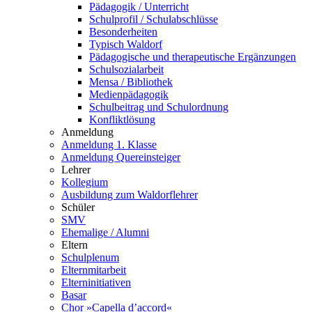
Pädagogik / Unterricht
Schulprofil / Schulabschlüsse
Besonderheiten
Typisch Waldorf
Pädagogische und therapeutische Ergänzungen
Schulsozialarbeit
Mensa / Bibliothek
Medienpädagogik
Schulbeitrag und Schulordnung
Konfliktlösung
Anmeldung
Anmeldung 1. Klasse
Anmeldung Quereinsteiger
Lehrer
Kollegium
Ausbildung zum Waldorflehrer
Schüler
SMV
Ehemalige / Alumni
Eltern
Schulplenum
Elternmitarbeit
Elterninitiativen
Basar
Chor »Capella d’accord«