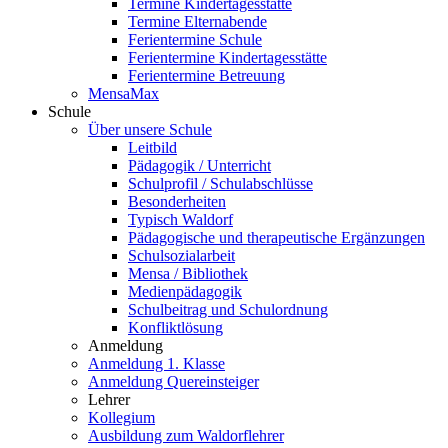
Termine Kindertagesstätte
Termine Elternabende
Ferientermine Schule
Ferientermine Kindertagesstätte
Ferientermine Betreuung
MensaMax
Schule
Über unsere Schule
Leitbild
Pädagogik / Unterricht
Schulprofil / Schulabschlüsse
Besonderheiten
Typisch Waldorf
Pädagogische und therapeutische Ergänzungen
Schulsozialarbeit
Mensa / Bibliothek
Medienpädagogik
Schulbeitrag und Schulordnung
Konfliktlösung
Anmeldung
Anmeldung 1. Klasse
Anmeldung Quereinsteiger
Lehrer
Kollegium
Ausbildung zum Waldorflehrer