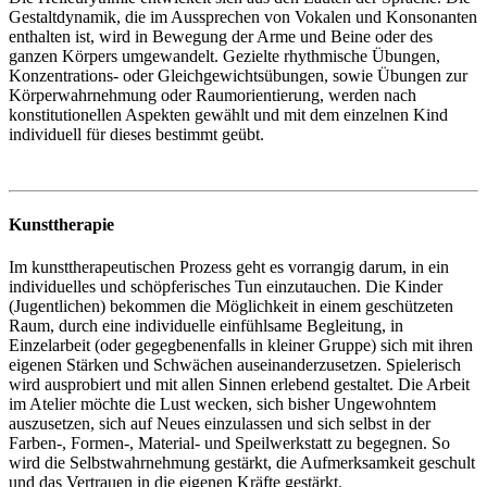
Gestaltdynamik, die im Aussprechen von Vokalen und Konsonanten
enthalten ist, wird in Bewegung der Arme und Beine oder des
ganzen Körpers umgewandelt. Gezielte rhythmische Übungen,
Konzentrations- oder Gleichgewichtsübungen, sowie Übungen zur
Körperwahrnehmung oder Raumorientierung, werden nach
konstitutionellen Aspekten gewählt und mit dem einzelnen Kind
individuell für dieses bestimmt geübt.
Kunsttherapie
Im kunsttherapeutischen Prozess geht es vorrangig darum, in ein
individuelles und schöpferisches Tun einzutauchen. Die Kinder
(Jugentlichen) bekommen die Möglichkeit in einem geschützeten
Raum, durch eine individuelle einfühlsame Begleitung, in
Einzelarbeit (oder gegegbenenfalls in kleiner Gruppe) sich mit ihren
eigenen Stärken und Schwächen auseinanderzusetzen. Spielerisch
wird ausprobiert und mit allen Sinnen erlebend gestaltet. Die Arbeit
im Atelier möchte die Lust wecken, sich bisher Ungewohntem
auszusetzen, sich auf Neues einzulassen und sich selbst in der
Farben-, Formen-, Material- und Speilwerkstatt zu begegnen. So
wird die Selbstwahrnehmung gestärkt, die Aufmerksamkeit geschult
und das Vertrauen in die eigenen Kräfte gestärkt.