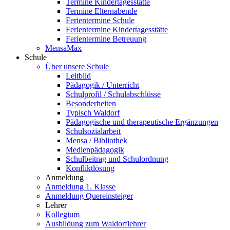
Termine Kindertagesstätte
Termine Elternabende
Ferientermine Schule
Ferientermine Kindertagesstätte
Ferientermine Betreuung
MensaMax
Schule
Über unsere Schule
Leitbild
Pädagogik / Unterricht
Schulprofil / Schulabschlüsse
Besonderheiten
Typisch Waldorf
Pädagogische und therapeutische Ergänzungen
Schulsozialarbeit
Mensa / Bibliothek
Medienpädagogik
Schulbeitrag und Schulordnung
Konfliktlösung
Anmeldung
Anmeldung 1. Klasse
Anmeldung Quereinsteiger
Lehrer
Kollegium
Ausbildung zum Waldorflehrer