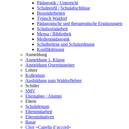
Pädagogik / Unterricht
Schulprofil / Schulabschlüsse
Besonderheiten
Typisch Waldorf
Pädagogische und therapeutische Ergänzungen
Schulsozialarbeit
Mensa / Bibliothek
Medienpädagogik
Schulbeitrag und Schulordnung
Konfliktlösung
Anmeldung
Anmeldung 1. Klasse
Anmeldung Quereinsteiger
Lehrer
Kollegium
Ausbildung zum Waldorflehrer
Schüler
SMV
Ehemalige / Alumni
Eltern
Schulplenum
Elternmitarbeit
Elterninitiativen
Basar
Chor »Capella d’accord«