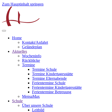
Zum Hauptinhalt springen
Home
Kontakt/Anfahrt
Geländeplan
Aktuelles
Wocheninfo
Rückblicke
Termine
Termine Schule
Termine Kindertagesstätte
Termine Elternabende
Ferientermine Schule
Ferientermine Kindertagesstätte
Ferientermine Betreuung
MensaMax
Schule
Über unsere Schule
Leitbild