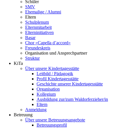
Schüler
SMV
Ehemalige / Alumni
Eltern
Schulplenum
Elternmitarbeit
Elterninitiativen
Basar
Chor »Capella d’accord«
Freundeskreis
Organisation und Ansprechpartner
Struktur
KiTa
Über unsere Kindertagesstätte
Leitbild / Pädagogik
Profil Kindertagesstätte
Geschichte unserer Kindertagesstätte
Organisation
Kollegium
Ausbildung zur/zum Waldorferzieher/in
Eltern
Anmeldung
Betreuung
Über unsere Betreuungsangebote
Betreuungsprofil