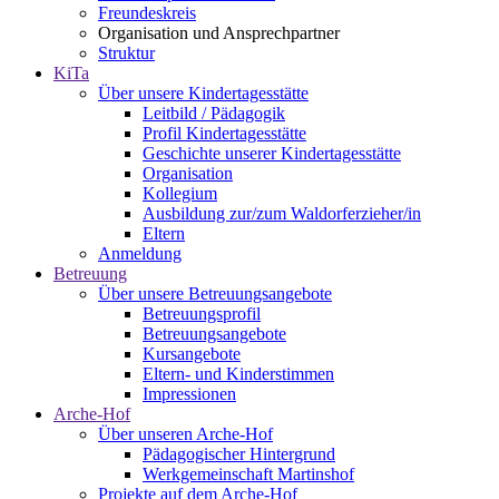
Freundeskreis
Organisation und Ansprechpartner
Struktur
KiTa
Über unsere Kindertagesstätte
Leitbild / Pädagogik
Profil Kindertagesstätte
Geschichte unserer Kindertagesstätte
Organisation
Kollegium
Ausbildung zur/zum Waldorferzieher/in
Eltern
Anmeldung
Betreuung
Über unsere Betreuungsangebote
Betreuungsprofil
Betreuungsangebote
Kursangebote
Eltern- und Kinderstimmen
Impressionen
Arche-Hof
Über unseren Arche-Hof
Pädagogischer Hintergrund
Werkgemeinschaft Martinshof
Projekte auf dem Arche-Hof