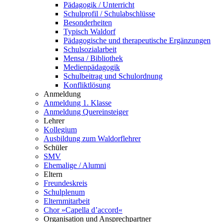
Pädagogik / Unterricht
Schulprofil / Schulabschlüsse
Besonderheiten
Typisch Waldorf
Pädagogische und therapeutische Ergänzungen
Schulsozialarbeit
Mensa / Bibliothek
Medienpädagogik
Schulbeitrag und Schulordnung
Konfliktlösung
Anmeldung
Anmeldung 1. Klasse
Anmeldung Quereinsteiger
Lehrer
Kollegium
Ausbildung zum Waldorflehrer
Schüler
SMV
Ehemalige / Alumni
Eltern
Freundeskreis
Schulplenum
Elternmitarbeit
Chor »Capella d’accord«
Organisation und Ansprechpartner