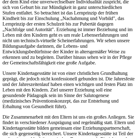
der dem Kind eine unverwechselbare Individualität zuspricht, die
sich von Geburt bis zur Mündigkeit in ganz unterschiedlichen
Stufen entfaltet. So betrachtet ist das Lernprinzip der frühen
Kindheit bis zur Einschulung „Nachahmung und Vorbild", das
Lernprinzip der ersten Schulzeit bis zur Pubertät dagegen
„Nachfolge und Autorität". Erziehung ist immer Beziehung und im
Leben mit den Kindern geht es um reale Lebenserfahrungen und
nicht um technisch-virtuelle Scheinerfahrungen. Wir sehen unsere
Bildungsaufgabe darinnen, die Lebens- und
Entwicklungsbedürfnisse der Kinder in altersgemäßer Weise zu
erkennen und zu begleiten. Darüber hinaus sehen wir in der Pflege
der Gemeinschaftsfähigkeit eine große Aufgabe.
Unsere Kindertagesstätte ist von einer christlichen Grundhaltung
geprägt, die jedoch nicht konfessionell gebunden ist. Die Jahresfeste
und der Jahreszeitenlauf haben einen wichtigen und festen Platz im
Leben mit den Kindern. Ziel unserer Erziehung soll eine
gesundende Pädagogik sein im Sinne der Salutogenese
(medizinisches Präventionskonzept, das zur Entstehung und
Erhaltung von Gesundheit führt).
Die Zusammenarbeit mit den Eltern ist uns ein großes Anliegen. Sie
findet in verschiedener Ausprägung und regelmäßig statt. Eltern und
Kindertagesstätte bilden gemeinsam eine Erziehungspartnerschaft,
die sich gegenseitig bereichert. Unsere Kindertagesstätte ist Teil der