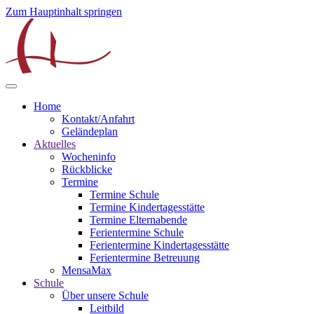
Zum Hauptinhalt springen
Home
Kontakt/Anfahrt
Geländeplan
Aktuelles
Wocheninfo
Rückblicke
Termine
Termine Schule
Termine Kindertagesstätte
Termine Elternabende
Ferientermine Schule
Ferientermine Kindertagesstätte
Ferientermine Betreuung
MensaMax
Schule
Über unsere Schule
Leitbild