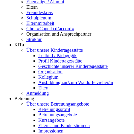
Ehemalige / Alumni
Eltern
Freundeskreis
Schulplenum
Elternmitarbeit
Chor »Capella d’accord«
Organisation und Ansprechpartner
Struktur
KiTa
Über unsere Kindertagesstätte
Leitbild / Pädagogik
Profil Kindertagesstätte
Geschichte unserer Kindertagesstätte
Organisation
Kollegium
Ausbildung zur/zum Waldorferzieher/in
Eltern
Anmeldung
Betreuung
Über unsere Betreuungsangebote
Betreuungsprofil
Betreuungsangebote
Kursangebote
Eltern- und Kinderstimmen
Impressionen