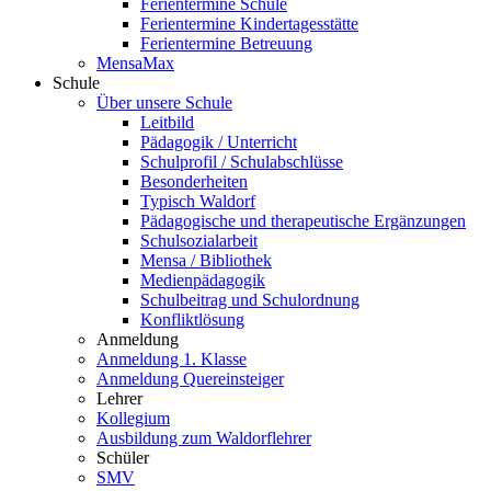
Ferientermine Schule
Ferientermine Kindertagesstätte
Ferientermine Betreuung
MensaMax
Schule
Über unsere Schule
Leitbild
Pädagogik / Unterricht
Schulprofil / Schulabschlüsse
Besonderheiten
Typisch Waldorf
Pädagogische und therapeutische Ergänzungen
Schulsozialarbeit
Mensa / Bibliothek
Medienpädagogik
Schulbeitrag und Schulordnung
Konfliktlösung
Anmeldung
Anmeldung 1. Klasse
Anmeldung Quereinsteiger
Lehrer
Kollegium
Ausbildung zum Waldorflehrer
Schüler
SMV