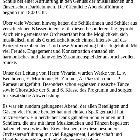
Schule bei einer Aufführung in den Genuss der musikalischen und
tänzerischen Darbietungen. Die öffentliche Abendaufführung
begann um 18:00 Uhr.
Über viele Wochen hinweg hatten die Schülerinnen und Schüler aus
verschiedenen Klassen intensiv für diesen besonderen Tag geprobt.
Auch eine gemeinsame Orchesterfahrt bot die Möglichkeit, sich
musikalisch und als Gemeinschaft noch einmal intensiv auf das
Konzert vorzubereiten. Und diese Vorbereitung hat sich gelohnt: Mit
viel Freude, Engagement und Konzentration entstand ein
harmonisches und klangvolles Zusammenspiel der anspruchsvollen
Stücke.
Unter der Leitung von Herrn Vivarini wurden Werke von L. v.
Beethoven, E. Morricone, H. Zimmer, A. Piazzolla und J. P.
Rameau aufgeführt. Besonders schön ergänzten russische Tänze
sowie Chorstücke der 5. und 6. Klasse das Programm und sorgten
für zusätzliche Abwechslung.
Es war ein rundum gelungener Abend, der allen Beteiligten und
Gästen viel Freude bereitet hat und einfach Spaß gemacht hat,
mitzuerleben. Ein herzlicher Dank gilt allen Schülerinnen und
Schülern, die uns mit ihren Musikstücken und Tänzen begeistert
haben, ebenso wie allen Erwachsenen, die diese besondere
Orchesteraufführung mit viel Engagement, Leidenschaft und
Herzblut unterstützt und möglich gemacht haben.