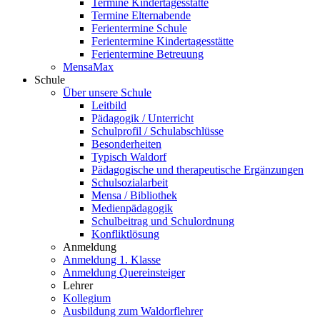
Termine Kindertagesstätte
Termine Elternabende
Ferientermine Schule
Ferientermine Kindertagesstätte
Ferientermine Betreuung
MensaMax
Schule
Über unsere Schule
Leitbild
Pädagogik / Unterricht
Schulprofil / Schulabschlüsse
Besonderheiten
Typisch Waldorf
Pädagogische und therapeutische Ergänzungen
Schulsozialarbeit
Mensa / Bibliothek
Medienpädagogik
Schulbeitrag und Schulordnung
Konfliktlösung
Anmeldung
Anmeldung 1. Klasse
Anmeldung Quereinsteiger
Lehrer
Kollegium
Ausbildung zum Waldorflehrer