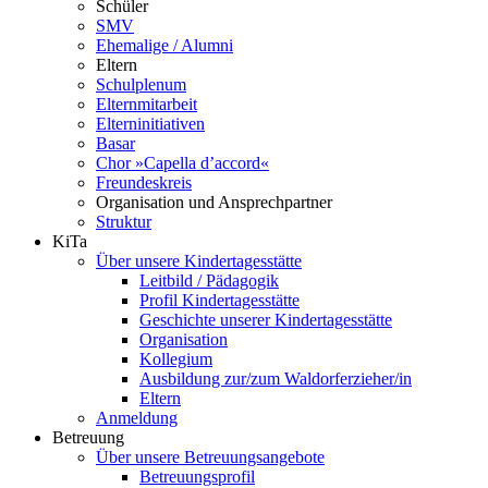
Schüler
SMV
Ehemalige / Alumni
Eltern
Schulplenum
Elternmitarbeit
Elterninitiativen
Basar
Chor »Capella d’accord«
Freundeskreis
Organisation und Ansprechpartner
Struktur
KiTa
Über unsere Kindertagesstätte
Leitbild / Pädagogik
Profil Kindertagesstätte
Geschichte unserer Kindertagesstätte
Organisation
Kollegium
Ausbildung zur/zum Waldorferzieher/in
Eltern
Anmeldung
Betreuung
Über unsere Betreuungsangebote
Betreuungsprofil