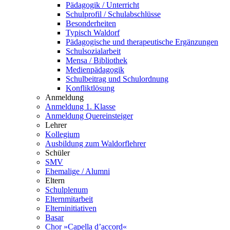
Pädagogik / Unterricht
Schulprofil / Schulabschlüsse
Besonderheiten
Typisch Waldorf
Pädagogische und therapeutische Ergänzungen
Schulsozialarbeit
Mensa / Bibliothek
Medienpädagogik
Schulbeitrag und Schulordnung
Konfliktlösung
Anmeldung
Anmeldung 1. Klasse
Anmeldung Quereinsteiger
Lehrer
Kollegium
Ausbildung zum Waldorflehrer
Schüler
SMV
Ehemalige / Alumni
Eltern
Schulplenum
Elternmitarbeit
Elterninitiativen
Basar
Chor »Capella d’accord«