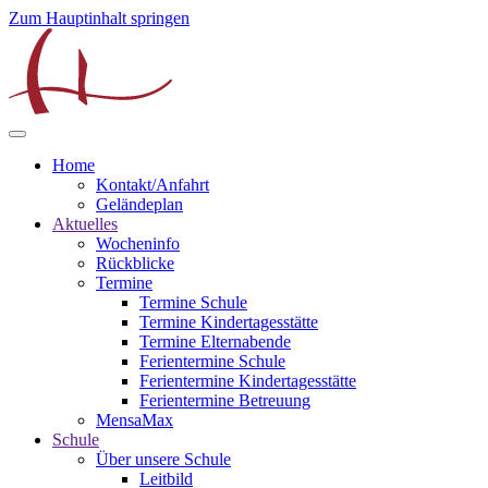
Zum Hauptinhalt springen
Home
Kontakt/Anfahrt
Geländeplan
Aktuelles
Wocheninfo
Rückblicke
Termine
Termine Schule
Termine Kindertagesstätte
Termine Elternabende
Ferientermine Schule
Ferientermine Kindertagesstätte
Ferientermine Betreuung
MensaMax
Schule
Über unsere Schule
Leitbild