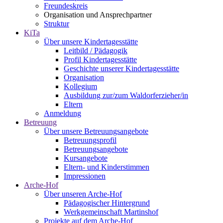
Freundeskreis
Organisation und Ansprechpartner
Struktur
KiTa
Über unsere Kindertagesstätte
Leitbild / Pädagogik
Profil Kindertagesstätte
Geschichte unserer Kindertagesstätte
Organisation
Kollegium
Ausbildung zur/zum Waldorferzieher/in
Eltern
Anmeldung
Betreuung
Über unsere Betreuungsangebote
Betreuungsprofil
Betreuungsangebote
Kursangebote
Eltern- und Kinderstimmen
Impressionen
Arche-Hof
Über unseren Arche-Hof
Pädagogischer Hintergrund
Werkgemeinschaft Martinshof
Projekte auf dem Arche-Hof