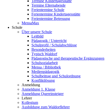
Termine Kindertagesstätte
Termine Elternabende
Ferientermine Schule
Ferientermine Kindertagesstätte
Ferientermine Betreuung
MensaMax
Schule
Über unsere Schule
Leitbild
Pädagogik / Unterricht
Schulprofil / Schulabschlüsse
Besonderheiten
Typisch Waldorf
Pädagogische und therapeutische Ergänzungen
Schulsozialarbeit
Mensa / Bibliothek
Medienpädagogik
Schulbeitrag und Schulordnung
Konfliktlösung
Anmeldung
Anmeldung 1. Klasse
Anmeldung Quereinsteiger
Lehrer
Kollegium
Ausbildung zum Waldorflehrer