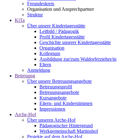
Freundeskreis
Organisation und Ansprechpartner
Struktur
KiTa
Über unsere Kindertagesstätte
Leitbild / Pädagogik
Profil Kindertagesstätte
Geschichte unserer Kindertagesstätte
Organisation
Kollegium
Ausbildung zur/zum Waldorferzieher/in
Eltern
Anmeldung
Betreuung
Über unsere Betreuungsangebote
Betreuungsprofil
Betreuungsangebote
Kursangebote
Eltern- und Kinderstimmen
Impressionen
Arche-Hof
Über unseren Arche-Hof
Pädagogischer Hintergrund
Werkgemeinschaft Martinshof
Projekte auf dem Arche-Hof