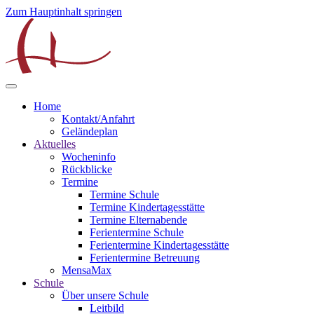
Zum Hauptinhalt springen
Home
Kontakt/Anfahrt
Geländeplan
Aktuelles
Wocheninfo
Rückblicke
Termine
Termine Schule
Termine Kindertagesstätte
Termine Elternabende
Ferientermine Schule
Ferientermine Kindertagesstätte
Ferientermine Betreuung
MensaMax
Schule
Über unsere Schule
Leitbild