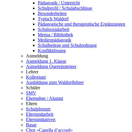
Pädagogik / Unterricht
Schulprofil / Schulabschlüsse
Besonderheiten
Typisch Waldorf
Pädagogische und therapeutische Ergänzungen
Schulsozialarbeit
Mensa / Bibliothek
Medienpädagogik
Schulbeitrag und Schulordnung
Konfliktlösung
Anmeldung
Anmeldung 1. Klasse
Anmeldung Quereinsteiger
Lehrer
Kollegium
Ausbildung zum Waldorflehrer
Schüler
SMV
Ehemalige / Alumni
Eltern
Schulplenum
Elternmitarbeit
Elterninitiativen
Basar
Chor »Capella d’accord«