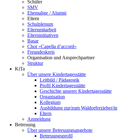
Schüler
SMV
Ehemalige / Alumni
Eltern
Schulplenum
Elternmitarbeit
Elterninitiativen
Basar
Chor »Capella d’accord«
Freundeskreis
Organisation und Ansprechpartner
Struktur
KiTa
Über unsere Kindertagesstätte
Leitbild / Pädagogik
Profil Kindertagesstätte
Geschichte unserer Kindertagesstätte
Organisation
Kollegium
Ausbildung zur/zum Waldorferzieher/in
Eltern
Anmeldung
Betreuung
Über unsere Betreuungsangebote
Betreuungsprofil