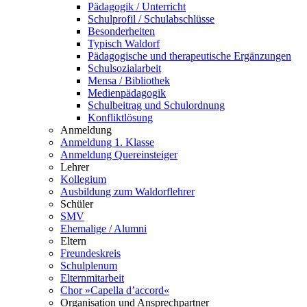
Pädagogik / Unterricht
Schulprofil / Schulabschlüsse
Besonderheiten
Typisch Waldorf
Pädagogische und therapeutische Ergänzungen
Schulsozialarbeit
Mensa / Bibliothek
Medienpädagogik
Schulbeitrag und Schulordnung
Konfliktlösung
Anmeldung
Anmeldung 1. Klasse
Anmeldung Quereinsteiger
Lehrer
Kollegium
Ausbildung zum Waldorflehrer
Schüler
SMV
Ehemalige / Alumni
Eltern
Freundeskreis
Schulplenum
Elternmitarbeit
Chor »Capella d’accord«
Organisation und Ansprechpartner