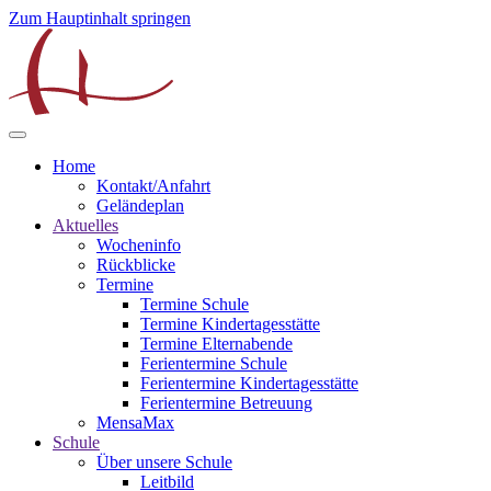
Zum Hauptinhalt springen
Home
Kontakt/Anfahrt
Geländeplan
Aktuelles
Wocheninfo
Rückblicke
Termine
Termine Schule
Termine Kindertagesstätte
Termine Elternabende
Ferientermine Schule
Ferientermine Kindertagesstätte
Ferientermine Betreuung
MensaMax
Schule
Über unsere Schule
Leitbild