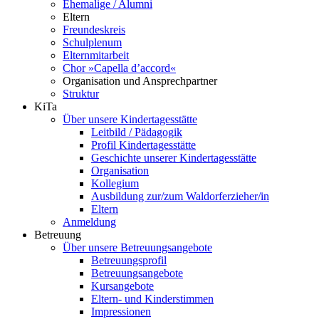
Ehemalige / Alumni
Eltern
Freundeskreis
Schulplenum
Elternmitarbeit
Chor »Capella d’accord«
Organisation und Ansprechpartner
Struktur
KiTa
Über unsere Kindertagesstätte
Leitbild / Pädagogik
Profil Kindertagesstätte
Geschichte unserer Kindertagesstätte
Organisation
Kollegium
Ausbildung zur/zum Waldorferzieher/in
Eltern
Anmeldung
Betreuung
Über unsere Betreuungsangebote
Betreuungsprofil
Betreuungsangebote
Kursangebote
Eltern- und Kinderstimmen
Impressionen