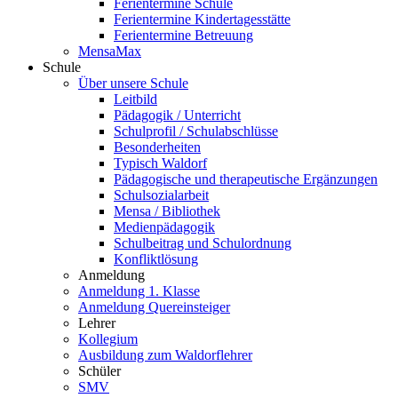
Ferientermine Schule
Ferientermine Kindertagesstätte
Ferientermine Betreuung
MensaMax
Schule
Über unsere Schule
Leitbild
Pädagogik / Unterricht
Schulprofil / Schulabschlüsse
Besonderheiten
Typisch Waldorf
Pädagogische und therapeutische Ergänzungen
Schulsozialarbeit
Mensa / Bibliothek
Medienpädagogik
Schulbeitrag und Schulordnung
Konfliktlösung
Anmeldung
Anmeldung 1. Klasse
Anmeldung Quereinsteiger
Lehrer
Kollegium
Ausbildung zum Waldorflehrer
Schüler
SMV